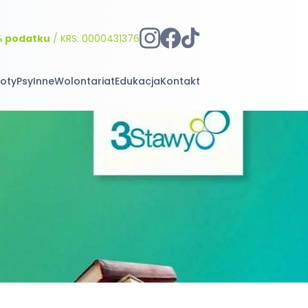
% podatku
/ KRS: 0000431376
oty
Psy
Inne
Wolontariat
Edukacja
Kontakt