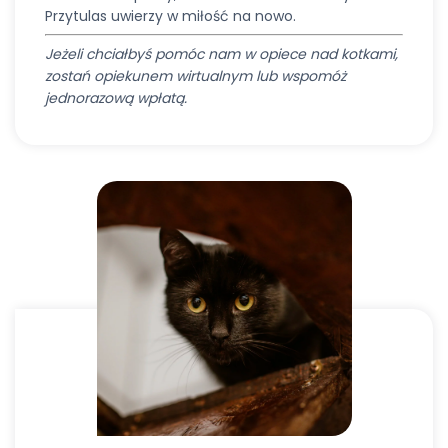
Przytulas uwierzy w miłość na nowo.
Jeżeli chciałbyś pomóc nam w opiece nad kotkami,
zostań opiekunem wirtualnym lub wspomóż
jednorazową wpłatą.