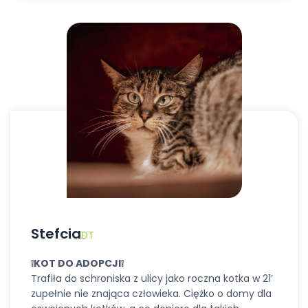
Stefcia
DT
❕
KOT DO ADOPCJI
❕
Trafiła do schroniska z ulicy jako roczna kotka w 21’
zupełnie nie znająca człowieka. Ciężko o domy dla