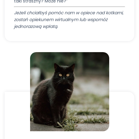
taki straszny? Może nie?”
Jeżeli chciałbyś pomóc nam w opiece nad kotkami,
zostań opiekunem wirtualnym lub wspomóż
jednorazową wpłatą.