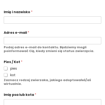
Imię i nazwisko
*
Adres e-mail
*
Podaj adres e-mail do kontaktu. Będziemy mogli
poinformować Cię, kiedy zmieni się status zwierzęcia.
l
Pies / Kot
*
u
b
pies
I
m
kot
i
Zaznacz rodzaj zwierzaka, jakiego adoptowałeś/aś
ę
wirtualnie.
n
a
z
Imię psa lub kota
*
w
i