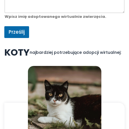
s
k
o
Wpisz imię adoptowanego wirtualnie zwierzęcia.
Prześlij
KOTY
najbardziej potrzebujące adopcji wirtualnej: