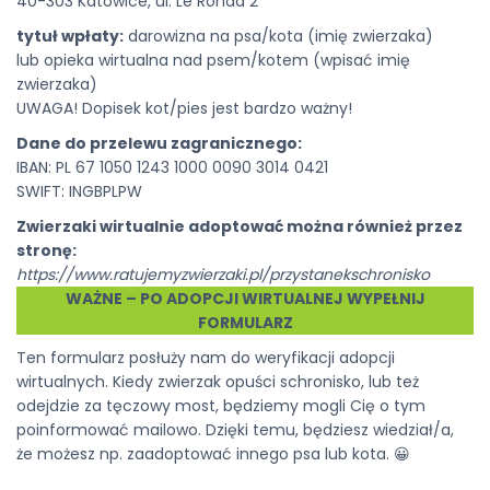
40-303 Katowice, ul. Le Ronda 2
tytuł wpłaty:
darowizna na psa/kota (imię zwierzaka)
lub opieka wirtualna nad psem/kotem (wpisać imię
zwierzaka)
UWAGA! Dopisek kot/pies jest bardzo ważny!
Dane do przelewu zagranicznego:
IBAN: PL 67 1050 1243 1000 0090 3014 0421
SWIFT: INGBPLPW
Zwierzaki wirtualnie adoptować można również przez
stronę:
https://www.ratujemyzwierzaki.pl/przystanekschronisko
WAŻNE – PO ADOPCJI WIRTUALNEJ WYPEŁNIJ
FORMULARZ
Ten formularz posłuży nam do weryfikacji adopcji
wirtualnych. Kiedy zwierzak opuści schronisko, lub też
odejdzie za tęczowy most, będziemy mogli Cię o tym
poinformować mailowo. Dzięki temu, będziesz wiedział/a,
że możesz np. zaadoptować innego psa lub kota. 😀