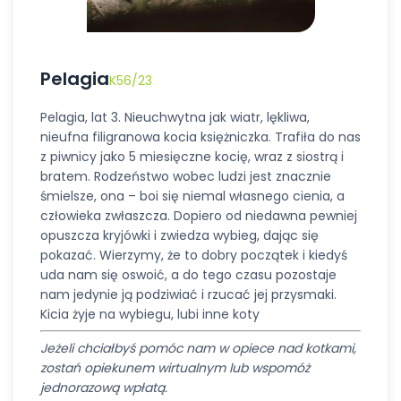
Pelagia
K56/23
Pelagia, lat 3. Nieuchwytna jak wiatr, lękliwa,
nieufna filigranowa kocia księżniczka. Trafiła do nas
z piwnicy jako 5 miesięczne kocię, wraz z siostrą i
bratem. Rodzeństwo wobec ludzi jest znacznie
śmielsze, ona – boi się niemal własnego cienia, a
człowieka zwłaszcza. Dopiero od niedawna pewniej
opuszcza kryjówki i zwiedza wybieg, dając się
pokazać. Wierzymy, że to dobry początek i kiedyś
uda nam się oswoić, a do tego czasu pozostaje
nam jedynie ją podziwiać i rzucać jej przysmaki.
Kicia żyje na wybiegu, lubi inne koty
Jeżeli chciałbyś pomóc nam w opiece nad kotkami,
zostań opiekunem wirtualnym lub wspomóż
jednorazową wpłatą.