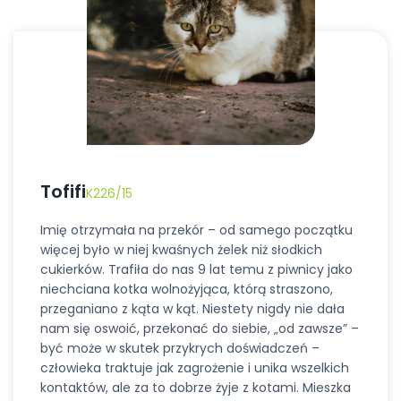
Tofifi
K226/15
Imię otrzymała na przekór – od samego początku
więcej było w niej kwaśnych żelek niż słodkich
cukierków. Trafiła do nas 9 lat temu z piwnicy jako
niechciana kotka wolnożyjąca, którą straszono,
przeganiano z kąta w kąt. Niestety nigdy nie dała
nam się oswoić, przekonać do siebie, „od zawsze” –
być może w skutek przykrych doświadczeń –
człowieka traktuje jak zagrożenie i unika wszelkich
kontaktów, ale za to dobrze żyje z kotami. Mieszka