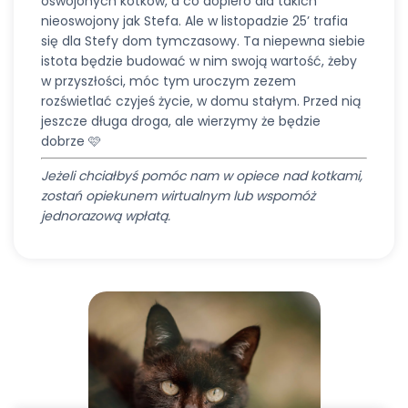
oswojonych kotków, a co dopiero dla takich
nieoswojony jak Stefa. Ale w listopadzie 25’ trafia
się dla Stefy dom tymczasowy. Ta niepewna siebie
istota będzie budować w nim swoją wartość, żeby
w przyszłości, móc tym uroczym zezem
rozświetlać czyjeś życie, w domu stałym. Przed nią
jeszcze długa droga, ale wierzymy że będzie
dobrze 🩷
Jeżeli chciałbyś pomóc nam w opiece nad kotkami,
zostań opiekunem wirtualnym lub wspomóż
jednorazową wpłatą.