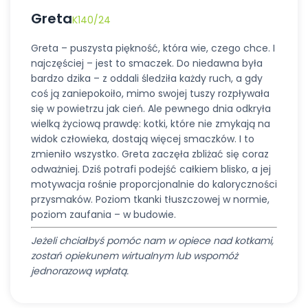
Greta
K140/24
Greta – puszysta piękność, która wie, czego chce. I
najczęściej – jest to smaczek. Do niedawna była
bardzo dzika – z oddali śledziła każdy ruch, a gdy
coś ją zaniepokoiło, mimo swojej tuszy rozpływała
się w powietrzu jak cień. Ale pewnego dnia odkryła
wielką życiową prawdę: kotki, które nie zmykają na
widok człowieka, dostają więcej smaczków. I to
zmieniło wszystko. Greta zaczęła zbliżać się coraz
odważniej. Dziś potrafi podejść całkiem blisko, a jej
motywacja rośnie proporcjonalnie do kaloryczności
przysmaków. Poziom tkanki tłuszczowej w normie,
poziom zaufania – w budowie.
Jeżeli chciałbyś pomóc nam w opiece nad kotkami,
zostań opiekunem wirtualnym lub wspomóż
jednorazową wpłatą.