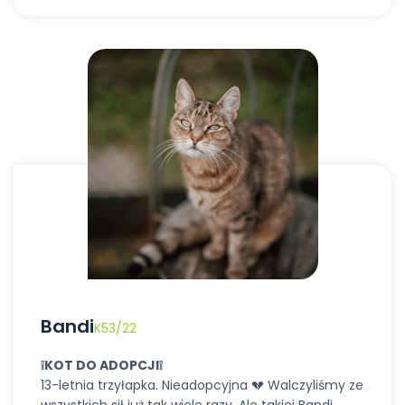
Bandi
K53/22
❕
KOT DO ADOPCJI
❕
13-letnia trzyłapka. Nieadopcyjna 💔 Walczyliśmy ze