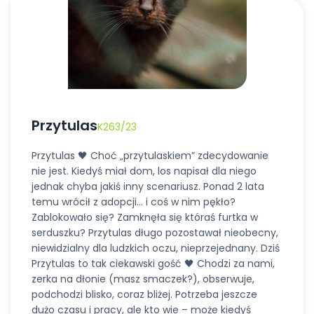
Przytulas
K263/23
Przytulas 🖤 Choć „przytulaskiem” zdecydowanie
nie jest. Kiedyś miał dom, los napisał dla niego
jednak chyba jakiś inny scenariusz. Ponad 2 lata
temu wrócił z adopcji… i coś w nim pękło?
Zablokowało się? Zamknęła się któraś furtka w
serduszku? Przytulas długo pozostawał nieobecny,
niewidzialny dla ludzkich oczu, nieprzejednany. Dziś
Przytulas to tak ciekawski gość 🖤 Chodzi za nami,
zerka na dłonie (masz smaczek?), obserwuje,
podchodzi blisko, coraz bliżej. Potrzeba jeszcze
dużo czasu i pracy, ale kto wie – może kiedyś