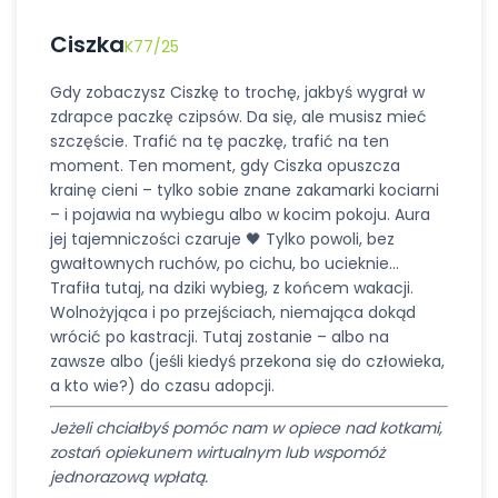
Ciszka
K77/25
Gdy zobaczysz Ciszkę to trochę, jakbyś wygrał w
zdrapce paczkę czipsów. Da się, ale musisz mieć
szczęście. Trafić na tę paczkę, trafić na ten
moment. Ten moment, gdy Ciszka opuszcza
krainę cieni – tylko sobie znane zakamarki kociarni
– i pojawia na wybiegu albo w kocim pokoju. Aura
jej tajemniczości czaruje 🖤 Tylko powoli, bez
gwałtownych ruchów, po cichu, bo ucieknie…
Trafiła tutaj, na dziki wybieg, z końcem wakacji.
Wolnożyjąca i po przejściach, niemająca dokąd
wrócić po kastracji. Tutaj zostanie – albo na
zawsze albo (jeśli kiedyś przekona się do człowieka,
a kto wie?) do czasu adopcji.
Jeżeli chciałbyś pomóc nam w opiece nad kotkami,
zostań opiekunem wirtualnym lub wspomóż
jednorazową wpłatą.