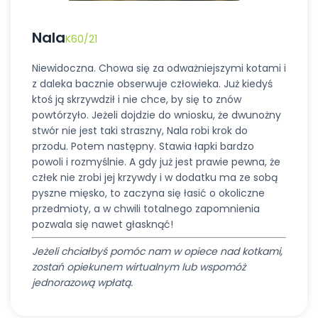
Nala
K60/21
Niewidoczna. Chowa się za odważniejszymi kotami i
z daleka bacznie obserwuje człowieka. Już kiedyś
ktoś ją skrzywdził i nie chce, by się to znów
powtórzyło. Jeżeli dojdzie do wniosku, że dwunożny
stwór nie jest taki straszny, Nala robi krok do
przodu. Potem następny. Stawia łapki bardzo
powoli i rozmyślnie. A gdy już jest prawie pewna, że
człek nie zrobi jej krzywdy i w dodatku ma ze sobą
pyszne mięsko, to zaczyna się łasić o okoliczne
przedmioty, a w chwili totalnego zapomnienia
pozwala się nawet głasknąć!
Jeżeli chciałbyś pomóc nam w opiece nad kotkami,
zostań opiekunem wirtualnym lub wspomóż
jednorazową wpłatą.