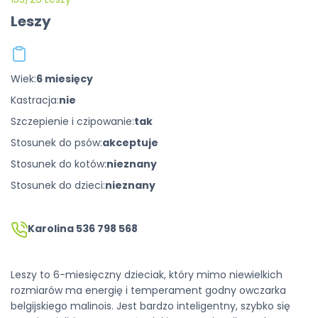
Leszy
Wiek:
6 miesięcy
Kastracja:
nie
Szczepienie i czipowanie:
tak
Stosunek do psów:
akceptuje
Stosunek do kotów:
nieznany
Stosunek do dzieci:
nieznany
Karolina 536 798 568
Leszy to 6-miesięczny dzieciak, który mimo niewielkich
rozmiarów ma energię i temperament godny owczarka
belgijskiego malinois. Jest bardzo inteligentny, szybko się