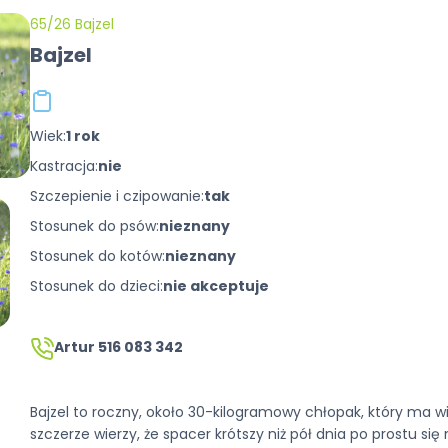
65/26 Bajzel
Bajzel
Wiek:
1 rok
Kastracja:
nie
Szczepienie i czipowanie:
tak
Stosunek do psów:
nieznany
Stosunek do kotów:
nieznany
Stosunek do dzieci:
nie akceptuje
Artur 516 083 342
Bajzel
to roczny, około 30-kilogramowy chłopak, który ma wię
szczerze wierzy, że spacer krótszy niż pół dnia po prostu się ni