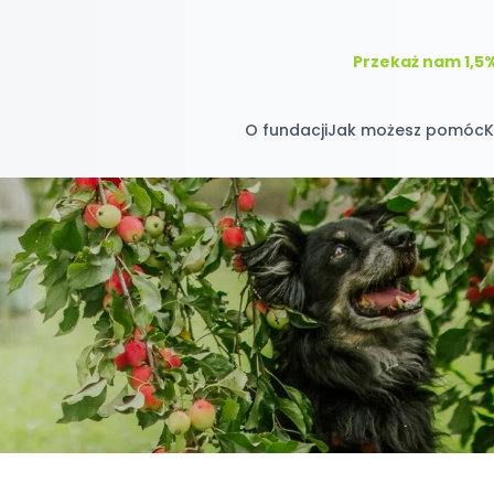
Przekaż nam 1,5
O fundacji
Jak możesz pomóc
K