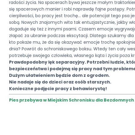
radości życia. Na spacerach bywa jeszcze małym traktorkie
się spacerowych manier i robi naprawdę fajne postępy. Po
cierpliwości, bo pracy jest trochę… ale potencjał tego psa 
sobą. Nowych znajomych wita tak entuzjastycznie, jakby właś
dogaduje się też z innymi psami. Czasem emocje wygrywaj
złapać za ubranie podczas ekscytacji. Dlatego szukamy dla
kto pokaże mu, że da się okazywać emocje trochę spokojnie
dnia? Powrót do schroniskowego boksu. Wtedy ten cały we
potrzebuje swojego człowieka, własnego kąta i życia poza 
Prawdopodobny lęk separacyjny. Potrzebni ludzie, kt
bezpieczeństwa i podejmą się pracy nad tym problem
Dużym ułatwieniem będzie dom z ogrodem.
Nie nadaje się do dzieci oraz osób starszych.
Konieczne podjęcie pracy z behawiorystą!
Pies przebywa w Miejskim Schronisku dla Bezdomnych