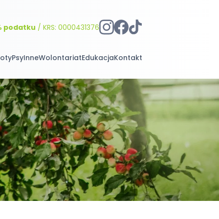
% podatku
/ KRS: 0000431376
oty
Psy
Inne
Wolontariat
Edukacja
Kontakt