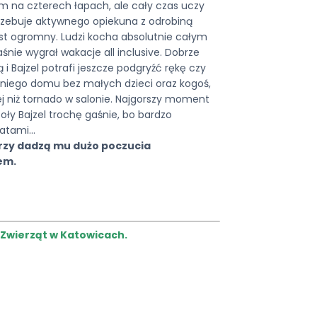
m na czterech łapach, ale cały czas uczy
trzebuje aktywnego opiekuna z odrobiną
jest ogromny. Ludzi kocha absolutnie całym
nie wygrał wakacje all inclusive. Dobrze
ą i
Bajzel
potrafi jeszcze podgryźć rękę czy
 niego domu bez małych dzieci oraz kogoś,
j niż tornado w salonie. Najgorszy moment
soły
Bajzel
trochę gaśnie, bo bardzo
kratami…
órzy dadzą mu dużo poczucia
em.
 Zwierząt w Katowicach.