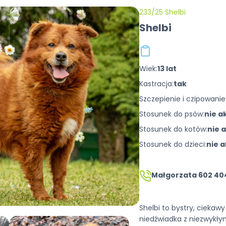
233/25 Shelbi
Shelbi
Wiek:
13 lat
Kastracja:
tak
Szczepienie i czipowanie
Stosunek do psów:
nie a
Stosunek do kotów:
nie 
Stosunek do dzieci:
nie 
Małgorzata 602 404
Shelbi to bystry, ciekaw
niedźwiadka z niezwykły