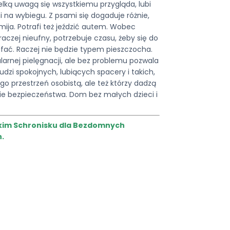
elką uwagą się wszystkiemu przygląda, lubi
 na wybiegu. Z psami się dogaduje różnie,
 mija. Potrafi też jeździć autem. Wobec
aczej nieufny, potrzebuje czasu, żeby się do
ufać. Raczej nie będzie typem pieszczocha.
arnej pielęgnacji, ale bez problemu pozwala
ludzi spokojnych, lubiących spacery i takich,
o przestrzeń osobistą, ale też którzy dadzą
ie bezpieczeństwa. Dom bez małych dzieci i
skim Schronisku dla Bezdomnych
.