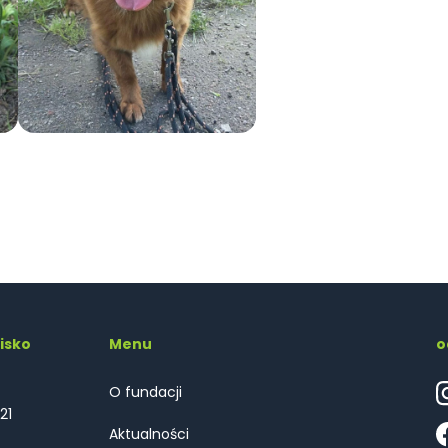
isko
Menu
o
O fundacji
21
Aktualności