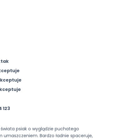
:
tak
kceptuje
akceptuje
akceptuje
 123
y świata psiak o wyglądzie puchatego
m umaszczeniem. Bardzo ładnie spaceruje,