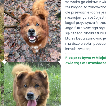
wszystko go ciekawi z wi
też biegać za zabawkami
ale przeważnie ładnie je
nieznajomych osób jest r
kogoś przyzwyczaić i za
Jego futro wymaga regul
się czesać. Shelbi szuka 
którzy będą szanować jeg
mu dużo ciepła i poczuc
innych zwierząt.
Pies przebywa w Miej
Zwierząt w Katowicach