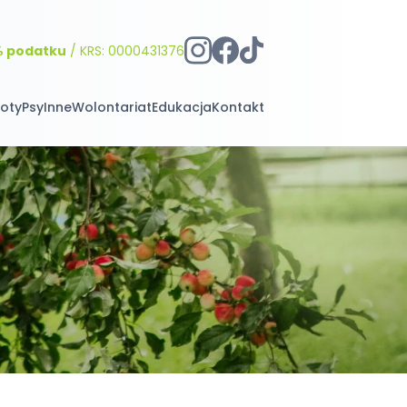
% podatku
/ KRS: 0000431376
oty
Psy
Inne
Wolontariat
Edukacja
Kontakt