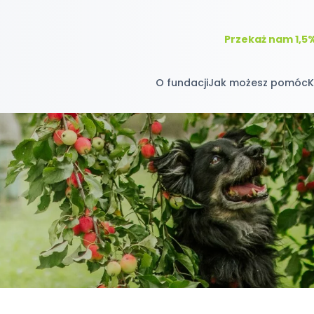
Przekaż nam 1,5
O fundacji
Jak możesz pomóc
K