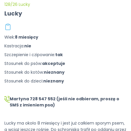
128/26 Lucky
Lucky
Wiek:
8 miesięcy
Kastracja:
nie
Szczepienie i czipowanie:
tak
Stosunek do psów:
akceptuje
Stosunek do kotów:
nieznany
Stosunek do dzieci:
nieznany
Martyna 728 547 552 (jeśli nie odbieram, proszę o
SMS z imieniem psa)
Lucky
ma około 8 miesięcy i jest już całkiem sporym psem,
a wciąż jeszcze rośnie. Do schroniska trafił po oddaniu przez