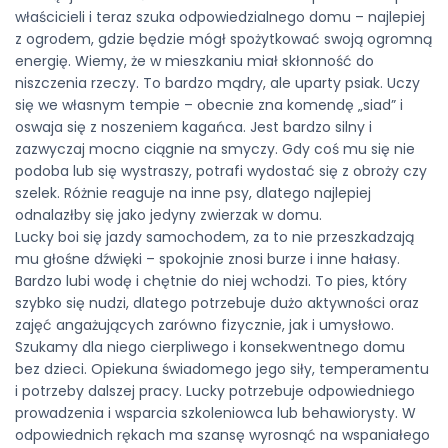
właścicieli i teraz szuka odpowiedzialnego domu – najlepiej
z ogrodem, gdzie będzie mógł spożytkować swoją ogromną
energię. Wiemy, że w mieszkaniu miał skłonność do
niszczenia rzeczy. To bardzo mądry, ale uparty psiak. Uczy
się we własnym tempie – obecnie zna komendę „siad” i
oswaja się z noszeniem kagańca. Jest bardzo silny i
zazwyczaj mocno ciągnie na smyczy. Gdy coś mu się nie
podoba lub się wystraszy, potrafi wydostać się z obroży czy
szelek. Różnie reaguje na inne psy, dlatego najlepiej
odnalazłby się jako jedyny zwierzak w domu.
Lucky
boi się jazdy samochodem, za to nie przeszkadzają
mu głośne dźwięki – spokojnie znosi burze i inne hałasy.
Bardzo lubi wodę i chętnie do niej wchodzi. To pies, który
szybko się nudzi, dlatego potrzebuje dużo aktywności oraz
zajęć angażujących zarówno fizycznie, jak i umysłowo.
Szukamy dla niego cierpliwego i konsekwentnego domu
bez dzieci. Opiekuna świadomego jego siły, temperamentu
i potrzeby dalszej pracy.
Lucky
potrzebuje odpowiedniego
prowadzenia i wsparcia szkoleniowca lub behawiorysty. W
odpowiednich rękach ma szansę wyrosnąć na wspaniałego