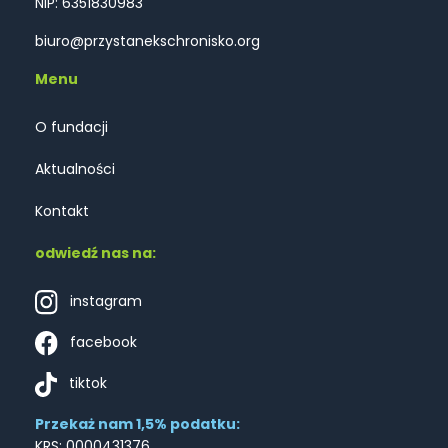
NIP: 6351830983
biuro@przystanekschronisko.org
Menu
O fundacji
Aktualności
Kontakt
odwiedź nas na:
instagram
facebook
tiktok
Przekaż nam 1,5% podatku:
KRS: 0000431376