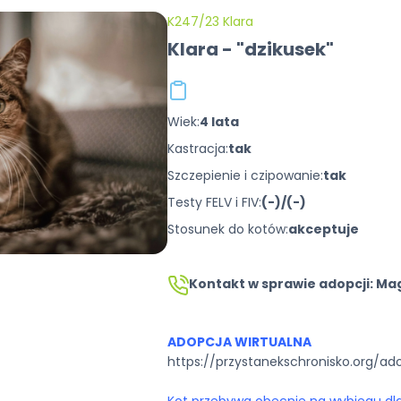
K247/23 Klara
Klara - "dzikusek"
Wiek:
4 lata
Kastracja:
tak
Szczepienie i czipowanie:
tak
Testy FELV i FIV:
(-)/(-)
Stosunek do kotów:
akceptuje
Kontakt w sprawie adopcji: Ma
ADOPCJA WIRTUALNA
https://przystanekschronisko.org/ad
Kot przebywa obecnie na wybiegu dla 