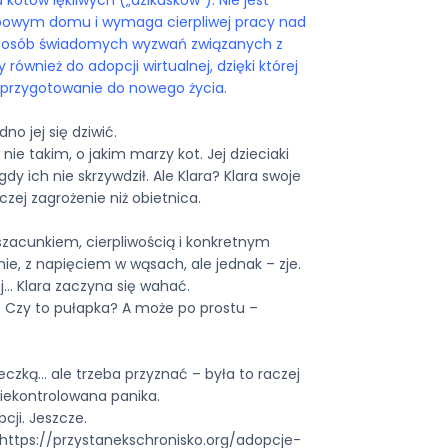
typowym domu i wymaga cierpliwej pracy nad
dla osób świadomych wyzwań związanych z
ównież do adopcji wirtualnej, dzięki której
 przygotowanie do nowego życia.
no jej się dziwić.
nie takim, o jakim marzy kot. Jej dzieciaki
dy ich nie skrzywdził. Ale Klara? Klara swoje
aczej zagrożenie niż obietnica.
 szacunkiem, cierpliwością i konkretnym
nie, z napięciem w wąsach, ale jednak – zje.
j… Klara zaczyna się wahać.
? Czy to pułapka? A może po prostu –
ieczką… ale trzeba przyznać – była to raczej
niekontrolowana panika.
cji. Jeszcze.
(https://przystanekschronisko.org/adopcje-