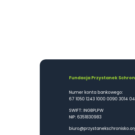
Fundacja Przystanek Schron
Numer konta bankowego:
67 1050 1243 1000 0090 3014 04
SWIFT: INGBPLPW
NIP: 6351830983
biuro@przystanekschronisko.or