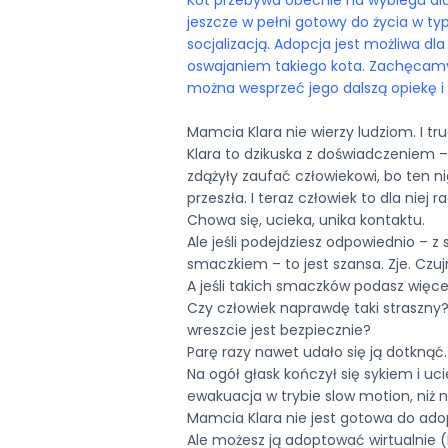
jeszcze w pełni gotowy do życia w 
socjalizacją. Adopcja jest możliwa 
oswajaniem takiego kota. Zachęcamy r
można wesprzeć jego dalszą opiekę i
Mamcia Klara nie wierzy ludziom. I trud
Klara to dzikuska z doświadczeniem – 
zdążyły zaufać człowiekowi, bo ten nig
przeszła. I teraz człowiek to dla niej r
Chowa się, ucieka, unika kontaktu.
Ale jeśli podejdziesz odpowiednio – z
smaczkiem – to jest szansa. Zje. Czuj
A jeśli takich smaczków podasz więce
Czy człowiek naprawdę taki straszny
wreszcie jest bezpiecznie?
Parę razy nawet udało się ją dotknąć.
Na ogół głask kończył się sykiem i uc
ewakuacja w trybie slow motion, niż 
Mamcia Klara nie jest gotowa do adop
Ale możesz ją adoptować wirtualnie 