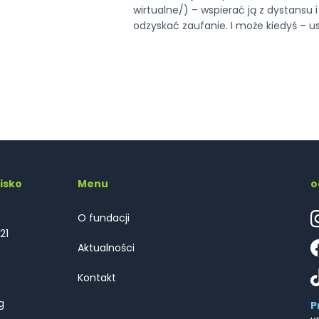
wirtualne/) – wspierać ją z dystansu 
odzyskać zaufanie. I może kiedyś – usi
isko
Menu
o
O fundacji
21
Aktualności
Kontakt
g
P