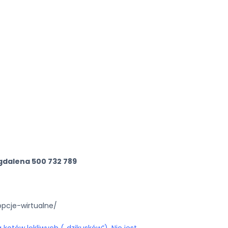
gdalena 500 732 789
opcje-wirtualne/
kotów lękliwych („dzikusków”). Nie jest