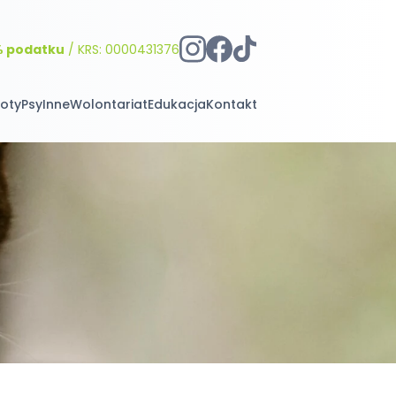
% podatku
/ KRS: 0000431376
oty
Psy
Inne
Wolontariat
Edukacja
Kontakt