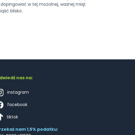
i dopingować w tej mozolnej, ważnej misji:
ąść blisko.
dwiedź nas na:
instagram
facebook
tiktok
rzekaż nam 1,5% podatku: