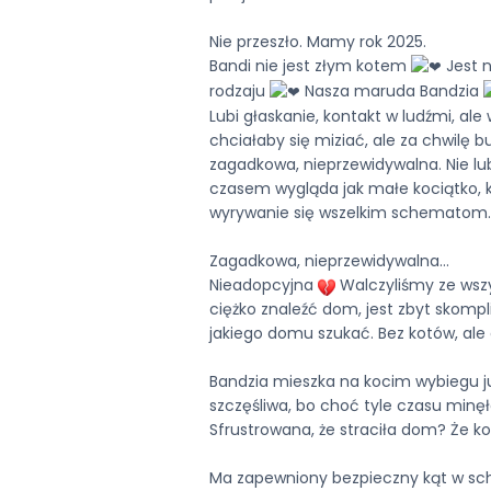
Nie przeszło. Mamy rok 2025.
Bandi nie jest złym kotem
Jest n
rodzaju
Nasza maruda Bandzia
Lubi głaskanie, kontakt w ludźmi, ale
chciałaby się miziać, ale za chwilę b
zagadkowa, nieprzewidywalna. Nie lub
czasem wygląda jak małe kociątko, k
wyrywanie się wszelkim schematom
Zagadkowa, nieprzewidywalna…
Nieadopcyjna
Walczyliśmy ze wszyst
ciężko znaleźć dom, jest zbyt skomp
jakiego domu szukać. Bez kotów, ale 
Bandzia mieszka na kocim wybiegu ju
szczęśliwa, bo choć tyle czasu minęł
Sfrustrowana, że straciła dom? Że ko
Ma zapewniony bezpieczny kąt w sch