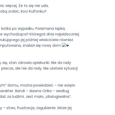
ic więcej. Że to się nie uda.
obą zrobić, koci Kulfonku?
ła kotka po wypadku. Połamana łapka,
wie wychodząca? Któregoś dnia najwidoczniej
ukującego jej później właściciela również.
 amputowana, znalazł się nowy dom
 się, stan zdrowia opiekunki. Nie da rady
łacze, ale nie da rady. Nie ułatwia sytuacji
wym” domu, można powiedzieć – nie wzięło
charakter. Bandi – dawna Orika – według
padać za ludźmi. Jest mało „obsługiwalna”.
 – stres, frustracja, zagubienie. Może jej