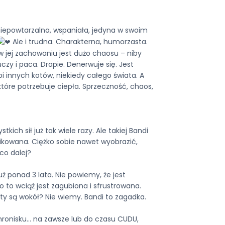
iepowtarzalna, wspaniała, jedyna w swoim
Ale i trudna. Charakterna, humorzasta.
 w jej zachowaniu jest dużo chaosu – niby
uczy i paca. Drapie. Denerwuje się. Jest
i innych kotów, niekiedy całego świata. A
tóre potrzebuje ciepła. Sprzeczność, chaos,
.
kich sił już tak wiele razy. Ale takiej Bandi
likowana. Ciężko sobie nawet wyobrazić,
co dalej?
ż ponad 3 lata. Nie powiemy, że jest
o to wciąż jest zagubiona i sfrustrowana.
ty są wokół? Nie wiemy. Bandi to zagadka.
ronisku… na zawsze lub do czasu CUDU,