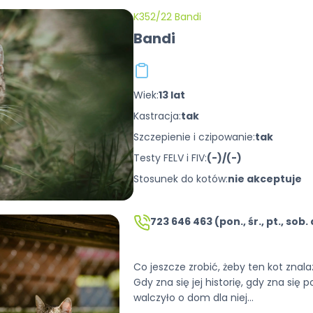
K352/22 Bandi
Bandi
Wiek:
13 lat
Kastracja:
tak
Szczepienie i czipowanie:
tak
Testy FELV i FIV:
(-)/(-)
Stosunek do kotów:
nie akceptuje
723 646 463 (pon., śr., pt., sob. 
Co jeszcze zrobić, żeby ten kot znal
Gdy zna się jej historię, gdy zna się po
walczyło o dom dla niej…