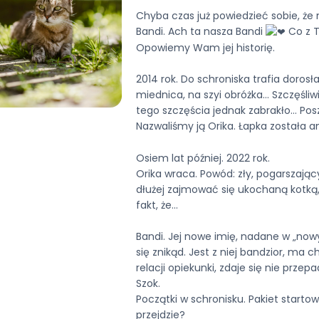
Chyba czas już powiedzieć sobie, że n
Bandi. Ach ta nasza Bandi
Co z T
Opowiemy Wam jej historię.
2014 rok. Do schroniska trafia doros
miednica, na szyi obróżka… Szczęśli
tego szczęścia jednak zabrakło… Posz
Nazwaliśmy ją Orika. Łapka została
Osiem lat później. 2022 rok.
Orika wraca. Powód: zły, pogarszający
dłużej zajmować się ukochaną kotką, p
fakt, że…
Bandi. Jej nowe imię, nadane w „no
się znikąd. Jest z niej bandzior, ma 
relacji opiekunki, zdaje się nie prze
Szok.
Początki w schronisku. Pakiet startowy
przejdzie?