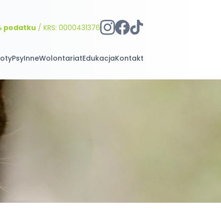
% podatku
/ KRS: 0000431376
oty
Psy
Inne
Wolontariat
Edukacja
Kontakt