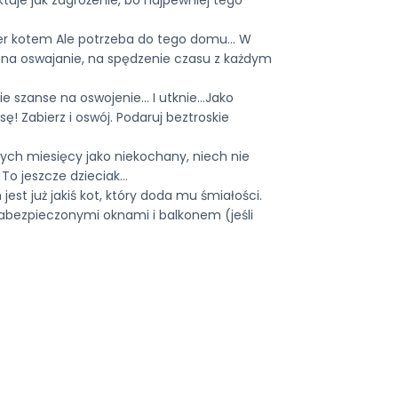
uper kotem Ale potrzeba do tego domu… W
 na oswajanie, na spędzenie czasu z każdym
ie szanse na oswojenie… I utknie…Jako
ę! Zabierz i oswój. Podaruj beztroskie
nych miesięcy jako niekochany, niech nie
 To jeszcze dzieciak…
est już jakiś kot, który doda mu śmiałości.
abezpieczonymi oknami i balkonem (jeśli