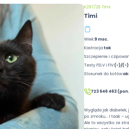
K297/25 Timi
Timi
Wiek:
9 msc.
Kastracja:
tak
Szczepienie i czipowan
Testy FELV i FIV:
(-)/(-)
Stosunek do kotów:
ak
723 646 463 (pon., 
Wygląda jak diabełek, 
po zmroku… I taak – ugr
Ale to wszystko ze str
piwnicy, cały świat tr