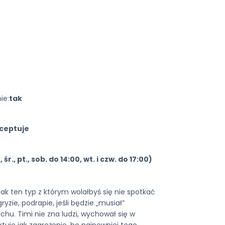
ie:
tak
ceptuje
śr., pt., sob. do 14:00, wt. i czw. do 17:00)
jak ten typ z którym wolałbyś się nie spotkać
yzie, podrapie, jeśli będzie „musiał”
achu. Timi nie zna ludzi, wychował się w
aktuje jak zagrożenie, bo najpewniej tego