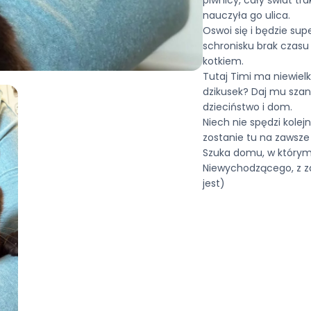
nauczyła go ulica.
Oswoi się i będzie s
schronisku brak czasu
kotkiem.
Tutaj Timi ma niewielk
dzikusek? Daj mu szans
dzieciństwo i dom.
Niech nie spędzi kolej
zostanie tu na zawsze
Szuka domu, w którym j
Niewychodzącego, z z
jest)