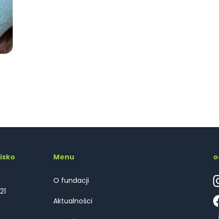
isko
Menu
o
O fundacji
21
Aktualności