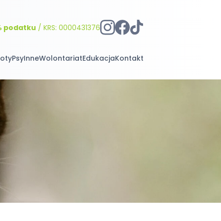
% podatku
/ KRS: 0000431376
oty
Psy
Inne
Wolontariat
Edukacja
Kontakt