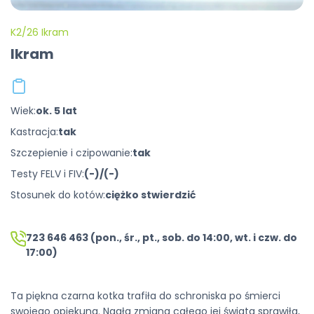
K2/26 Ikram
Ikram
Wiek:
ok. 5 lat
Kastracja:
tak
Szczepienie i czipowanie:
tak
Testy FELV i FIV:
(-)/(-)
Stosunek do kotów:
ciężko stwierdzić
723 646 463 (pon., śr., pt., sob. do 14:00, wt. i czw. do
17:00)
Ta piękna czarna kotka trafiła do schroniska po śmierci
swojego opiekuna. Nagła zmiana całego jej świata sprawiła,