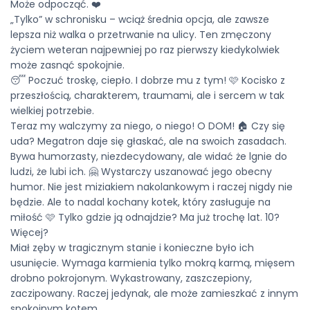
Może odpocząć. ❤️
„Tylko” w schronisku – wciąż średnia opcja, ale zawsze
lepsza niż walka o przetrwanie na ulicy. Ten zmęczony
życiem weteran najpewniej po raz pierwszy kiedykolwiek
może zasnąć spokojnie.
😴 Poczuć troskę, ciepło. I dobrze mu z tym! 🩷 Kocisko z
przeszłością, charakterem, traumami, ale i sercem w tak
wielkiej potrzebie.
Teraz my walczymy za niego, o niego! O DOM! 🏠 Czy się
uda? Megatron daje się głaskać, ale na swoich zasadach.
Bywa humorzasty, niezdecydowany, ale widać że lgnie do
ludzi, że lubi ich. 🤗 Wystarczy uszanować jego obecny
humor. Nie jest miziakiem nakolankowym i raczej nigdy nie
będzie. Ale to nadal kochany kotek, który zasługuje na
miłość 🩷 Tylko gdzie ją odnajdzie? Ma już trochę lat. 10?
Więcej?
Miał zęby w tragicznym stanie i konieczne było ich
usunięcie. Wymaga karmienia tylko mokrą karmą, mięsem
drobno pokrojonym. Wykastrowany, zaszczepiony,
zaczipowany. Raczej jedynak, ale może zamieszkać z innym
spokojnym kotem.