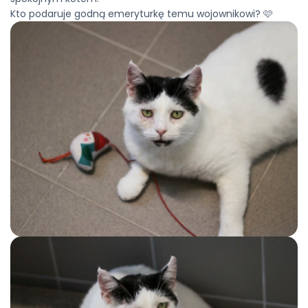
Kto podaruje godną emeryturkę temu wojownikowi? 🩷