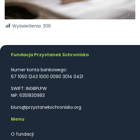
Wyświetlenia:
306
Fundacja Przystanek Schronisko
Numer konta bankowego:
67 1050 1243 1000 0090 3014 0421
SWIFT: INGBPLPW
NIP: 6351830983
biuro@przystanekschronisko.org
Menu
O fundacji